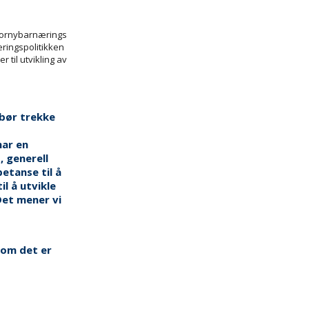
 fornybarnærings
ringspolitikken
r til utvikling av
bør trekke
har en
, generell
etanse til å
l å utvikle
Det mener vi
e om det er