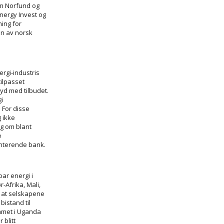
om Norfund og
nergy Invest og
ing for
gen av norsk
ergi-industris
ilpasset
yd med tilbudet.
i
 For disse
 ikke
ag om blant
e
ranterende bank.
ar energi i
-Afrika, Mali,
 at selskapene
bistand til
mmet i Uganda
 blitt