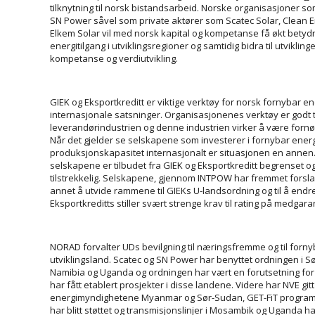
tilknytning til norsk bistands­arbeid. Norske organisasjoner s
SN Power såvel som private aktører som Scatec Solar, Clean E
Elkem Solar vil med norsk kapital og kompetanse få økt betydn
energitilgang i utviklingsregioner og samtidig bidra til utviklin
kompetanse og verdiutvikling.
GIEK og Eksportkreditt er viktige verktøy for norsk fornybar en
internasjonale satsninger. Organisasjonenes verktøy er godt t
leverandør­industrien og denne industrien virker å være fornø
Når det gjelder se selskapene som investerer i fornybar energ
produksjonskapasitet internasjonalt er situasjonen en annen.
selskapene er tilbudet fra GIEK og Eksportkreditt begrenset og
tilstrekkelig. Selskapene, gjennom INTPOW har fremmet forsl
annet å utvide rammene til GIEKs U-landsordning og til å endr
Eksportkreditts stiller svært strenge krav til rating på medga
NORAD forvalter UDs bevilgning til næringsfremme og til fornyb
utviklingsland. Scatec og SN Power har benyttet ordningen i Sør
Namibia og Uganda og ordningen har vært en forutsetning for
har fått etablert prosjekter i disse landene. Videre har NVE gitt 
energimyndighetene Myanmar og Sør-Sudan, GET-FiT progra
har blitt støttet og transmisjonslinjer i Mosambik og Uganda har