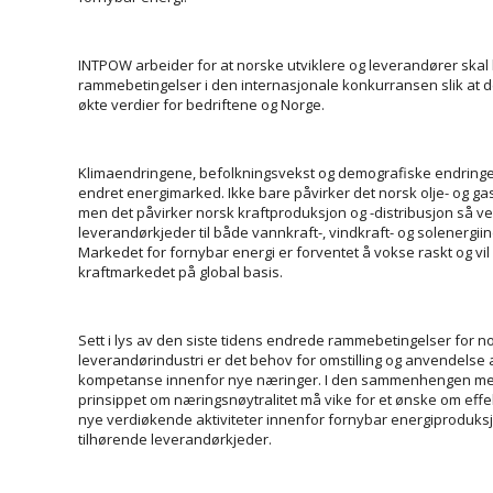
INTPOW arbeider for at norske utviklere og leverandører skal
rammebetingelser i den internasjonale konkurransen slik at 
økte verdier for bedriftene og Norge.
Klimaendringene, befolkningsvekst og demografiske endringer 
endret energi­marked. Ikke bare påvirker det norsk olje- og g
men det påvirker norsk kraft­produksjon og -distribusjon så v
leverandørkjeder til både vannkraft-, vind­kraft- og solenergiin
Markedet for fornybar energi er forventet å vokse raskt og vi
kraftmarkedet på global basis.
Sett i lys av den siste tidens endrede rammebetingelser for n
leverandørindustri er det behov for om­stilling og anvendelse
kompetanse innenfor nye næringer. I den sammenhengen m
prinsippet om næringsnøytralitet må vike for et ønske om effek
nye verdiøkende aktiviteter innenfor fornybar energiproduk
tilhørende leverandørkjeder.