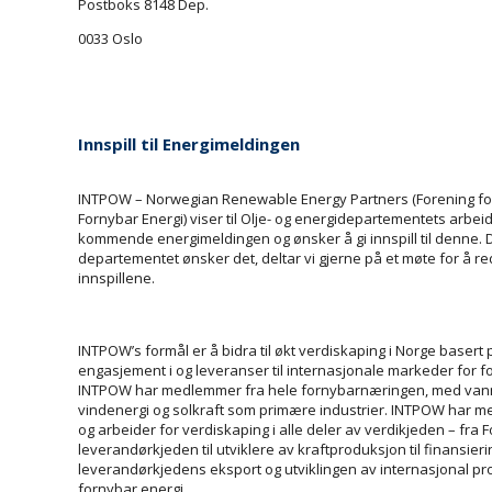
Postboks 8148 Dep.
0033 Oslo
Innspill til Energimeldingen
INTPOW – Norwegian Renewable Energy Partners (Forening fo
Fornybar Energi) viser til Olje- og energidepartementets arbe
kommende energimeldingen og ønsker å gi innspill til denne.
departementet ønsker det, deltar vi gjerne på et møte for å re
innspillene.
INTPOW’s formål er å bidra til økt verdiskaping i Norge basert
engasjement i og leveranser til internasjonale markeder for f
INTPOW har medlemmer fra hele fornybarnæringen, med vann
vindenergi og solkraft som primære industrier. INTPOW har m
og arbeider for verdiskaping i alle deler av verdikjeden – fra 
leverandørkjeden til utviklere av kraftproduksjon til finansieri
leverandørkjedens eksport og utviklingen av internasjonal p
fornybar energi.