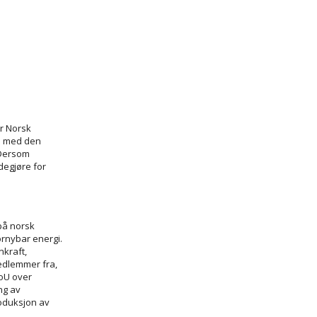
r Norsk
id med den
 Dersom
degjøre for
 på norsk
ornybar energi.
kraft,
edlemmer fra,
FoU over
ng av
roduksjon av