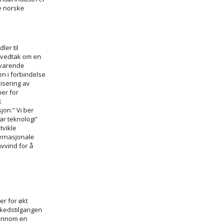
ge norske
ler til
e vedtak om en
lsvarende
en i forbindelse
isering av
er for
k
jon.” Vi ber
ar teknologi”
tvikle
ternasjonale
vvind for å
r for økt
rkedstilgangen
jennom en