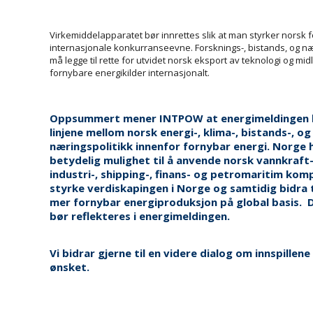
Virkemiddelapparatet bør innrettes slik at man styrker norsk
internasjonale konkurranseevne. Forsknings-, bistands, og næ
må legge til rette for utvidet norsk eksport av teknologi og midle
fornybare energikilder internasjonalt.
Oppsummert mener INTPOW at energimeldingen 
linjene mellom norsk energi-, klima-, bistands-, og
næringspolitikk innenfor fornybar energi. Norge 
betydelig mulighet til å anvende norsk vannkraft-
industri-, shipping-, finans- og petromaritim komp
styrke verdiskapingen i Norge og samtidig bidra ti
mer fornybar energiproduksjon på global basis. 
bør reflekteres i energimeldingen.
Vi bidrar gjerne til en videre dialog om innspillen
ønsket.