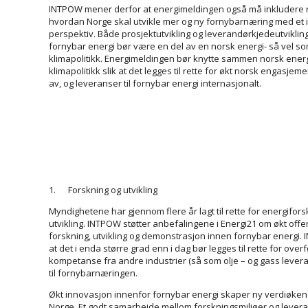
INTPOW mener derfor at energimeldingen også må inkludere 
hvordan Norge skal utvikle mer og ny fornybarnæring med et 
perspektiv. Både prosjektutvikling og leverandørkjedeutviklin
fornybar energi bør være en del av en norsk energi- så vel s
klimapolitikk. Energimeldingen bør knytte sammen norsk energ
klimapolitikk slik at det legges til rette for økt norsk engasjem
av, og leveranser til fornybar energi internasjonalt.
1. Forskning og utvikling
Myndighetene har gjennom flere år lagt til rette for energifors
utvikling. INTPOW støtter anbefalingene i Energi21 om økt offent
forskning, ut­vikling og demonstrasjon innen fornybar energi
at det i enda større grad enn i dag bør legges til rette for over
kompetanse fra andre industrier (så som olje – og gass lever
til fornybarnæringen.
Økt innovasjon innenfor fornybar energi skaper ny verdiøken
Norge. Et godt samarbeide mellom forskningsmiljøer og levera