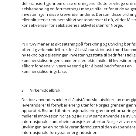
delfinansiert gjennom disse ordningene. Dette er viktige ordni
selskapene og en forutsetning i mange tilfeller for at de velger
investeringer i disse krevende landene. Dersom disse ordnin
eller blir sterkt redusert slik vi ser tendenser til nå, vil det få s
konsekvenser for selskapenes aktivitet utenfor Norge.
INTPOW mener at økt satsning på forskning og utvikling bør fø
offentlig virkemiddelbruk for å bistå norsk industri med komme
ny teknologi og løsninger. Investeringsstøtte til bedrifter i tidli
kommersialiseringen sammen med økte midler til Investinor o
såkornfondene vil være vesentlig for å bistå bedriftene i en
kommersialiseringsfase.
3. Virkemiddelbruk
Det bør anvendes midler til å bistå norske utviklere av energ
leverandører til fornybar energi utenfor Norges grenser gjen
apparatet. Bistand til internasjonalisering av fornybarnæring
midler til Innovasjon Norge og INTPOW samt anvendelse av EN
internasjonale samarbeidsprosjekter utenfor Norge vil være vi
utviklingen av en norsk leverandør­industri til den ekspander
internasjonale fornybar energiindustrien.