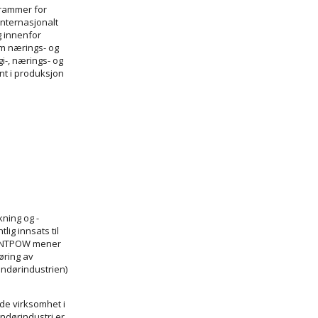
rammer for
internasjonalt
g innenfor
om nærings- og
i-, nærings- og
ent i produksjon
kning og -
lig innsats til
. INTPOW mener
føring av
andørindustrien)
de virksomhet i
ndørindustri er