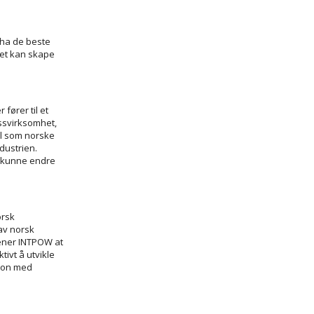
 ha de beste
det kan skape
fører til et
assvirksomhet,
el som norske
dustrien.
l kunne endre
orsk
 av norsk
ener INTPOW at
tivt å utvikle
sjon med