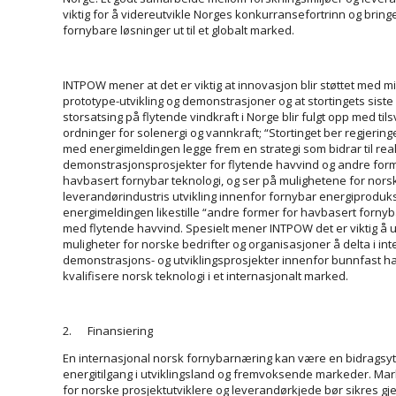
viktig for å videreutvikle Norges konkurransefortrinn og brin
fornybare løsninger ut til et globalt marked.
INTPOW mener at det er viktig at innovasjon blir støttet med mid
prototype-utvikling og demonstrasjoner og at stortingets sist
storsatsing på flytende vindkraft i Norge blir fulgt opp med ti
ordninger for solenergi og vannkraft; “Stortinget ber regjering
med energimeldingen legge frem en strategi som bidrar til real
demonstrasjonsprosjekter for flytende havvind og andre form
havbasert fornybar teknologi, og ser på mulighetene for nors
leverandørindustris utvikling innenfor fornybar energiproduks
energimeldingen likestille “andre former for havbasert fornyb
med flytende havvind. Spesielt mener INTPOW det er viktig å u
muligheter for norske bedrifter og organisasjoner å delta i in
demonstrasjons- og utviklings­prosjekter innenfor bunnfast ha
kvalifisere norsk teknologi i et internasjonalt marked.
2. Finansiering
En internasjonal norsk fornybarnæring kan være en bidragsyte
energitilgang i utviklingsland og fremvoksende markeder. Ma
for norske prosjekt­utviklere og leverandørkjede bør sikres g