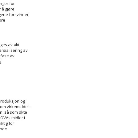
nger for
 å gjøre
gene forsvinner
tore
lges av økt
rsialisering av
g fase av
g
iproduksjon og
nom virkemiddel­
en, så som økte
OVAs midler i
ktig for
ende