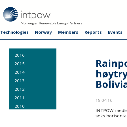
Technologies
Norway
Members
Reports
Events
2016
Rainp
2015
høytry
2014
Bolivi
2013
2012
2011
18.04.16
2010
INTPOW-medlem
2009
seks horisontal