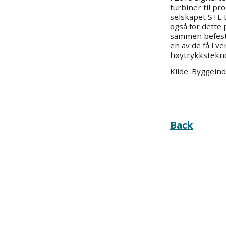
turbiner til pro
selskapet STE
også for dette 
sammen befest
en av de få i 
høytrykkstekno
Kilde: Byggein
Back