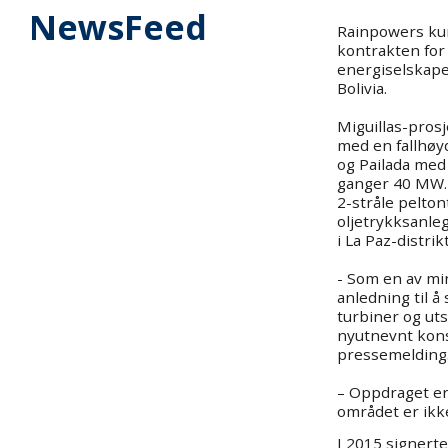
NewsFeed
Rainpowers ku
kontrakten for
energiselskape
Bolivia.
Miguillas-pros
med en fallhøy
og Pailada med
ganger 40 MW. 
2-stråle pelton
oljetrykksanleg
i La Paz-distrik
- Som en av min
anledning til 
turbiner og utst
nyutnevnt kons
pressemelding
– Oppdraget er
området er ikke
I 2015 signerte